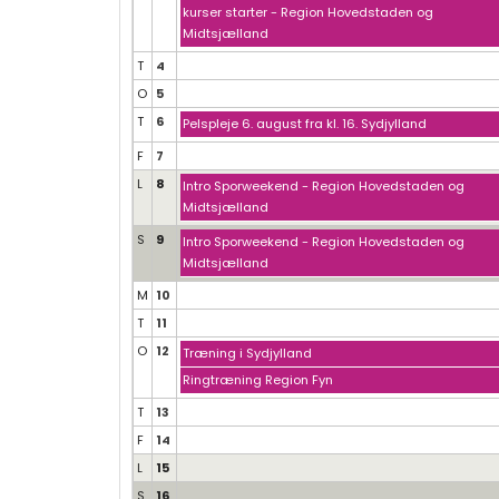
kurser starter - Region Hovedstaden og
Midtsjælland
T
4
O
5
T
6
Pelspleje 6. august fra kl. 16. Sydjylland
F
7
L
8
Intro Sporweekend - Region Hovedstaden og
Midtsjælland
S
9
Intro Sporweekend - Region Hovedstaden og
Midtsjælland
M
10
T
11
O
12
Træning i Sydjylland
Ringtræning Region Fyn
T
13
F
14
L
15
S
16