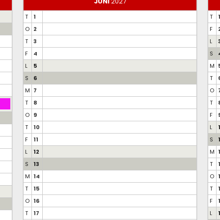
JUNI
2027
T
1
T
O
2
F
T
3
L
F
4
S
L
5
M
S
6
T
M
7
O
T
8
T
O
9
F
T
10
L
F
11
S
L
12
M
S
13
T
M
14
O
T
15
T
O
16
F
T
17
L