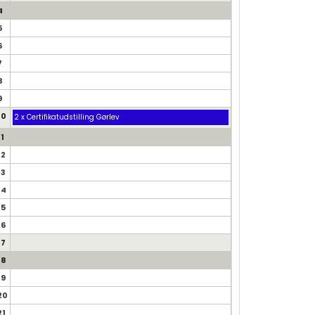
4
5
6
7
8
9
10
2 x Certifikatudstilling Gørlev
11
12
13
14
15
16
17
18
19
20
21