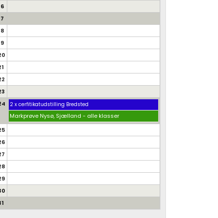
16
17
18
19
20
21
22
23
24
2 x cerfitikatudstilling Bredsted
Markprøve Nysø, Sjælland - alle klasser
25
26
27
28
29
30
31