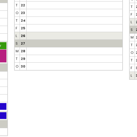
T
22
T
O
23
F
T
24
L
F
25
S
L
26
M
S
27
T
r
M
28
O
T
29
T
O
30
F
L