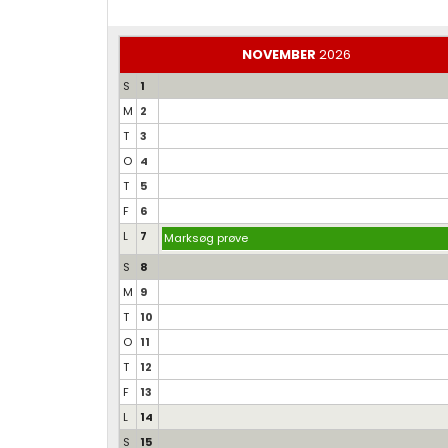
NOVEMBER
2026
S
1
M
2
T
3
O
4
T
5
F
6
L
7
Marksøg prøve
S
8
M
9
T
10
O
11
T
12
F
13
L
14
S
15