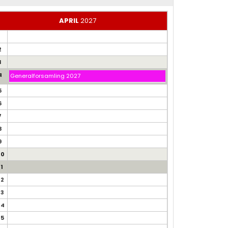
APRIL
2027
1
2
3
4
Generalforsamling 2027
5
6
7
8
9
10
11
12
13
14
15