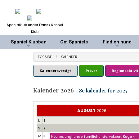
Specialklub under Dansk Kennel
Klub
Spaniel Klubben
Om Spaniels
Find en hund
+
+
FORSIDE
KALENDER
Kalenderoversigt
Prøver
Regionsaktivit
Kalender 2026
-
Se kalender for 2027
AUGUST
2026
L
1
S
2
M
3
Hvalpe, unghunde, familiehunde, voksen, Køge -