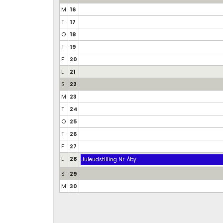
M
16
T
17
O
18
T
19
F
20
L
21
S
22
M
23
T
24
O
25
T
26
F
27
L
28
Juleudstilling Nr. Åby
S
29
M
30