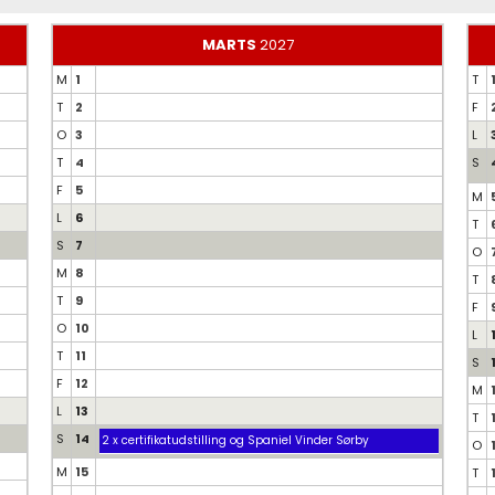
MARTS
2027
M
1
T
T
2
F
O
3
L
T
4
S
F
5
M
L
6
T
S
7
O
M
8
T
T
9
F
O
10
L
T
11
S
F
12
M
L
13
T
S
14
2 x certifikatudstilling og Spaniel Vinder Sørby
O
M
15
T