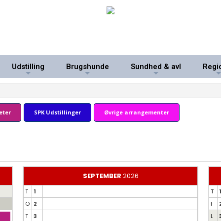
Udstilling
Brugshunde
Sundhed & avl
Regi
+
+
+
eter
SPK Udstillinger
Øvrige arrangementer
SEPTEMBER
2026
T
1
T
O
2
F
T
3
L