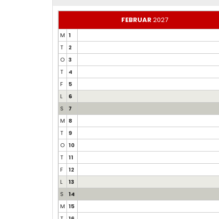
FEBRUAR
2027
M
1
T
2
O
3
T
4
F
5
L
6
S
7
M
8
T
9
O
10
T
11
F
12
L
13
S
14
M
15
T
16