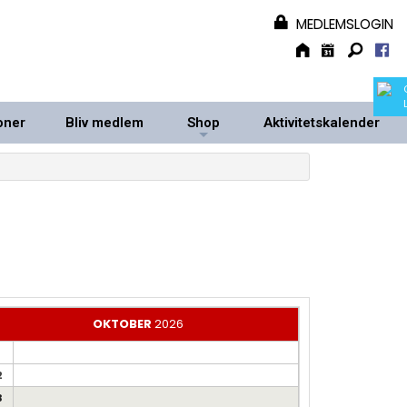
MEDLEMSLOGIN
oner
Bliv medlem
Shop
Aktivitetskalender
+
+
OKTOBER
2026
1
2
3