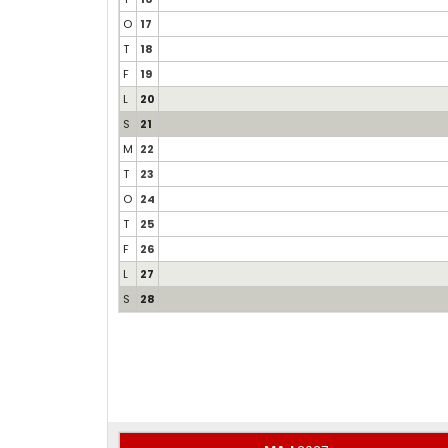
O
17
T
18
F
19
L
20
S
21
M
22
T
23
O
24
T
25
F
26
L
27
S
28