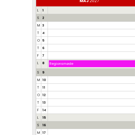
MAJ
2027
L
1
S
2
M
3
T
4
O
5
T
6
F
7
L
8
Regionsmøde
S
9
M
10
T
11
O
12
T
13
F
14
L
15
S
16
M
17