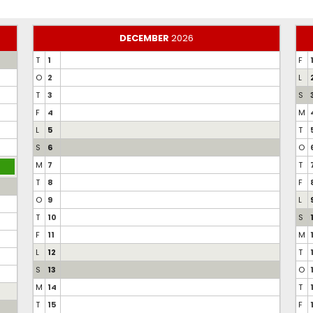
DECEMBER
2026
T
1
F
O
2
L
T
3
S
F
4
M
L
5
T
S
6
O
M
7
T
T
8
F
O
9
L
T
10
S
F
11
M
L
12
T
S
13
O
M
14
T
T
15
F