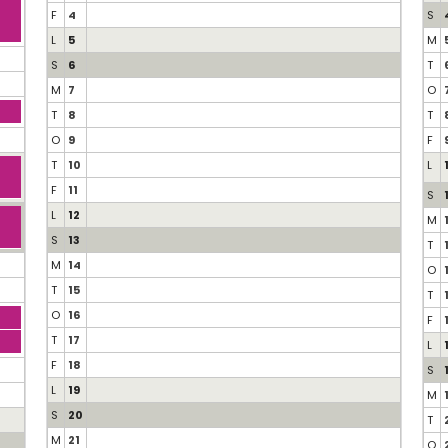
F
4
S
L
5
M
S
6
T
M
7
O
T
8
T
O
9
F
T
10
L
F
11
S
L
12
M
S
13
T
M
14
O
T
15
T
O
16
F
T
17
L
F
18
S
L
19
M
S
20
T
M
21
O