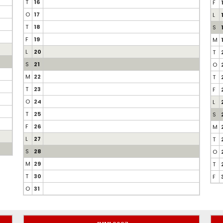
T
16
F
O
17
L
T
18
S
F
19
M
L
20
T
S
21
O
M
22
T
T
23
F
O
24
L
T
25
S
F
26
M
L
27
T
S
28
O
M
29
T
T
30
F
O
31