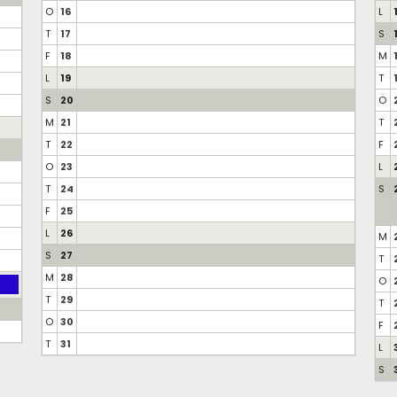
O
16
L
T
17
S
F
18
M
L
19
T
S
20
O
M
21
T
T
22
F
O
23
L
T
24
S
F
25
L
26
M
S
27
T
M
28
O
T
29
T
O
30
F
T
31
L
S