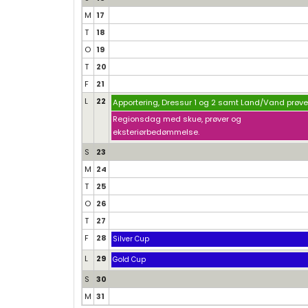
M
17
T
18
O
19
T
20
F
21
L
22
Apportering, Dressur 1 og 2 samt Land/Vand prøve
Regionsdag med skue, prøver og
eksteriørbedømmelse.
S
23
M
24
T
25
O
26
T
27
F
28
Silver Cup
L
29
Gold Cup
S
30
M
31