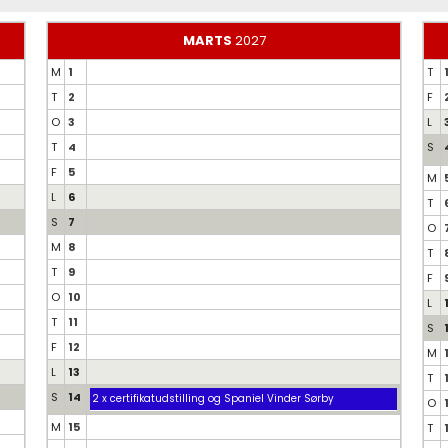
MARTS
2027
M
1
T
T
2
F
O
3
L
T
4
S
F
5
M
L
6
T
S
7
O
M
8
T
T
9
F
O
10
L
T
11
S
F
12
M
L
13
T
S
14
2 x certifikatudstilling og Spaniel Vinder Sørby
O
M
15
T