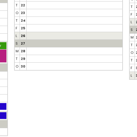
T
22
T
O
23
F
T
24
L
F
25
S
L
26
M
S
27
T
r
M
28
O
T
29
T
O
30
F
L