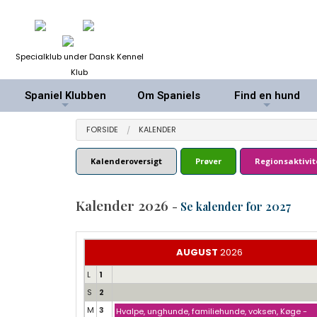
Specialklub under Dansk Kennel
Klub
Spaniel Klubben
Om Spaniels
Find en hund
+
+
FORSIDE
KALENDER
Kalenderoversigt
Prøver
Regionsaktivit
Kalender 2026
-
Se kalender for 2027
AUGUST
2026
L
1
S
2
M
3
Hvalpe, unghunde, familiehunde, voksen, Køge -