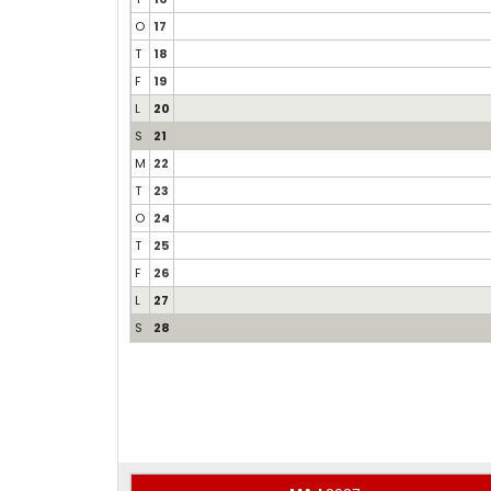
O
17
T
18
F
19
L
20
S
21
M
22
T
23
O
24
T
25
F
26
L
27
S
28