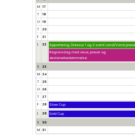
M
17
T
18
O
19
T
20
F
21
L
22
Apportering, Dressur 1 og 2 samt Land/Vand prøve
Regionsdag med skue, prøver og
eksteriørbedømmelse.
S
23
M
24
T
25
O
26
T
27
F
28
Silver Cup
L
29
Gold Cup
S
30
M
31