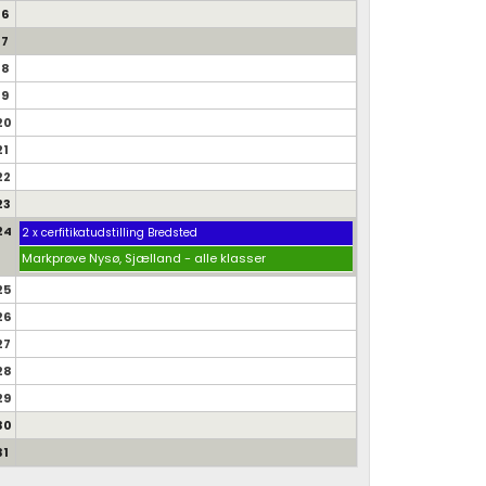
16
17
18
19
20
21
22
23
24
2 x cerfitikatudstilling Bredsted
Markprøve Nysø, Sjælland - alle klasser
25
26
27
28
29
30
31