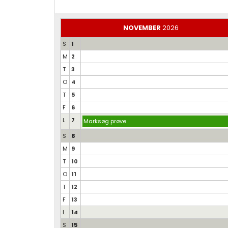
NOVEMBER
2026
S
1
M
2
T
3
O
4
T
5
F
6
L
7
Marksøg prøve
S
8
M
9
T
10
O
11
T
12
F
13
L
14
S
15