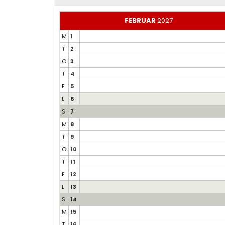
FEBRUAR
2027
M
1
T
2
O
3
T
4
F
5
L
6
S
7
M
8
T
9
O
10
T
11
F
12
L
13
S
14
M
15
T
16