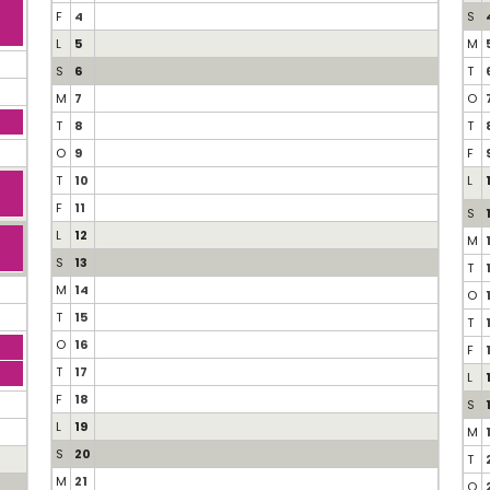
F
4
S
L
5
M
S
6
T
M
7
O
T
8
T
O
9
F
T
10
L
F
11
S
L
12
M
S
13
T
M
14
O
T
15
T
O
16
F
T
17
L
F
18
S
L
19
M
S
20
T
M
21
O