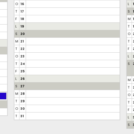
O
16
L
T
17
S
F
18
M
L
19
T
S
20
O
M
21
T
T
22
F
O
23
L
T
24
S
F
25
L
26
M
S
27
T
M
28
O
T
29
T
O
30
F
T
31
L
S