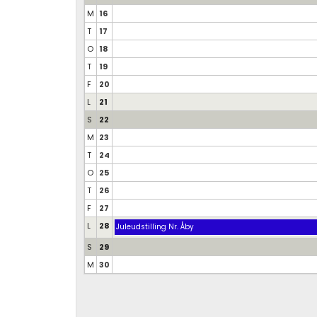
M
16
T
17
O
18
T
19
F
20
L
21
S
22
M
23
T
24
O
25
T
26
F
27
L
28
Juleudstilling Nr. Åby
S
29
M
30