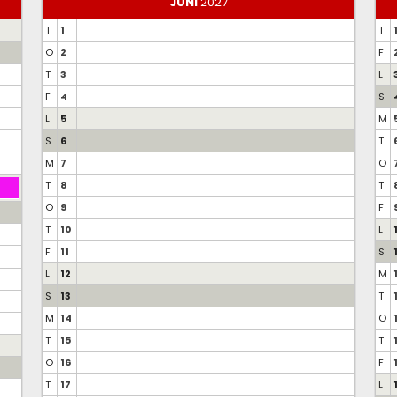
JUNI
2027
T
1
T
O
2
F
T
3
L
F
4
S
L
5
M
S
6
T
M
7
O
T
8
T
O
9
F
T
10
L
F
11
S
L
12
M
S
13
T
M
14
O
T
15
T
O
16
F
T
17
L