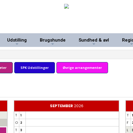
Udstilling
Brugshunde
Sundhed & avl
Regi
+
+
+
eter
SPK Udstillinger
Øvrige arrangementer
SEPTEMBER
2026
T
1
T
O
2
F
T
3
L