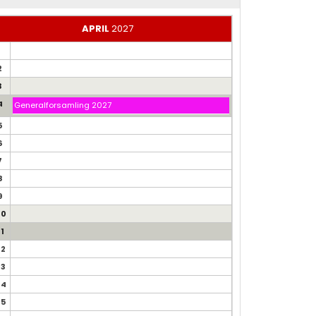
APRIL
2027
1
2
3
4
Generalforsamling 2027
5
6
7
8
9
10
11
12
13
14
15