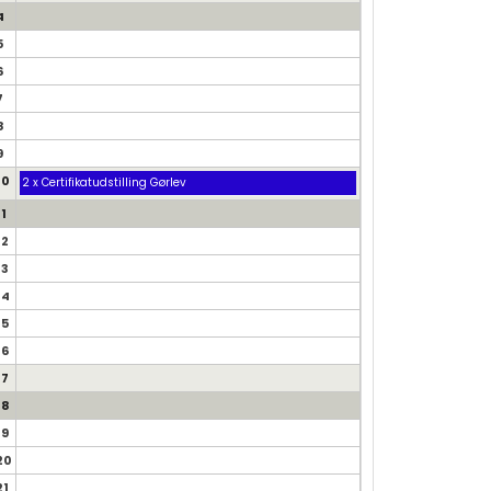
4
5
6
7
8
9
10
2 x Certifikatudstilling Gørlev
11
12
13
14
15
16
17
18
19
20
21