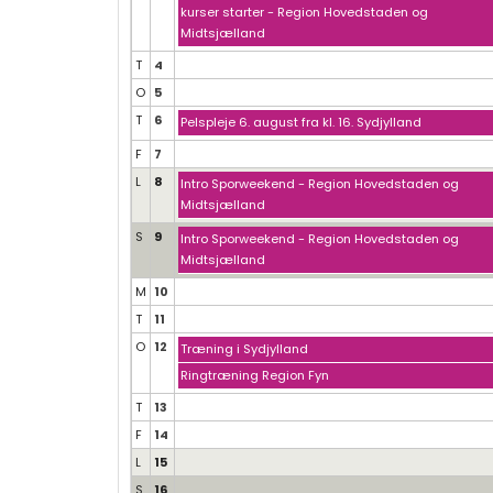
kurser starter - Region Hovedstaden og
Midtsjælland
T
4
O
5
T
6
Pelspleje 6. august fra kl. 16. Sydjylland
F
7
L
8
Intro Sporweekend - Region Hovedstaden og
Midtsjælland
S
9
Intro Sporweekend - Region Hovedstaden og
Midtsjælland
M
10
T
11
O
12
Træning i Sydjylland
Ringtræning Region Fyn
T
13
F
14
L
15
S
16