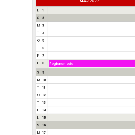
MAJ
2027
L
1
S
2
M
3
T
4
O
5
T
6
F
7
L
8
Regionsmøde
S
9
M
10
T
11
O
12
T
13
F
14
L
15
S
16
M
17