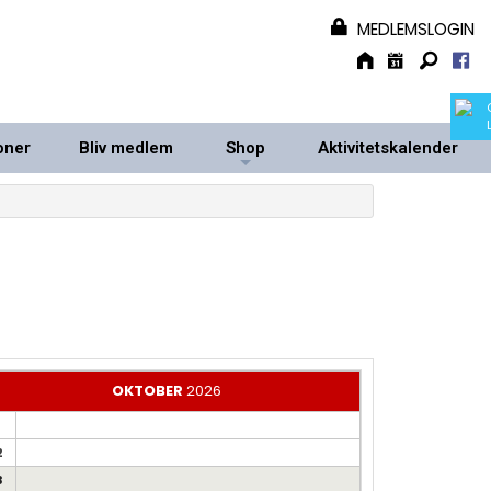
MEDLEMSLOGIN
oner
Bliv medlem
Shop
Aktivitetskalender
+
+
OKTOBER
2026
1
2
3