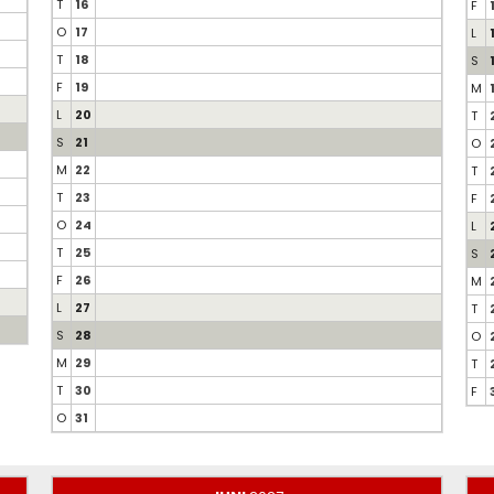
T
16
F
O
17
L
T
18
S
F
19
M
L
20
T
S
21
O
M
22
T
T
23
F
O
24
L
T
25
S
F
26
M
L
27
T
S
28
O
M
29
T
T
30
F
O
31