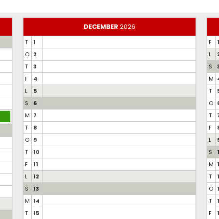
DECEMBER
2026
T
1
F
O
2
L
T
3
S
F
4
M
L
5
T
S
6
O
M
7
T
T
8
F
O
9
L
T
10
S
F
11
M
L
12
T
S
13
O
M
14
T
T
15
F