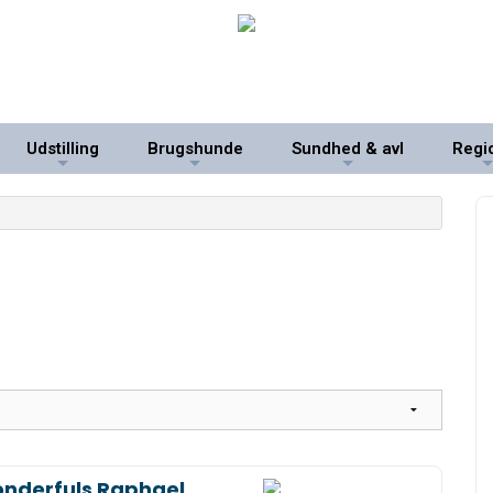
Udstilling
Brugshunde
Sundhed & avl
Regi
+
+
+
onderfuls Raphael