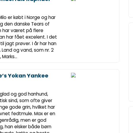
 Milo er købt i Norge og har
og den danske Tears of
Han har været på flere
han har fået excelent. I det
il jagt prøver. I år har han
, Land og vand, som nr. 2
 Marks...
e’s Yokan Yankee
 glad og god hanhund,
tisk sind, som ofte giver
nge gode grin, hvilket har
vnet fedtmule. Max er en
 egenrådig, men er god
g, han elsker både børn