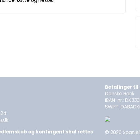
hunde, katte og heste.
Betalinger ti
Danske Bank
IBAN-nr.: DK33
0
SWIFT: DABADK
624
n.dk
lemskab og kontingent skal rettes
© 2026 Spanielk