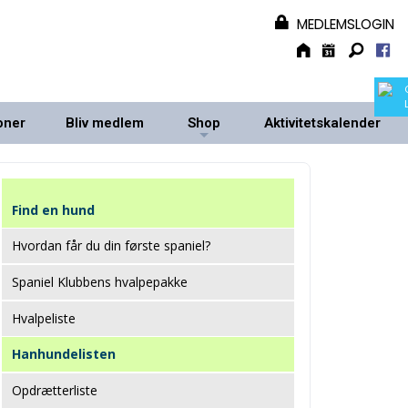
MEDLEMSLOGIN
oner
Bliv medlem
Shop
Aktivitetskalender
+
+
Find en hund
Hvordan får du din første spaniel?
Spaniel Klubbens hvalpepakke
Hvalpeliste
Hanhundelisten
Opdrætterliste