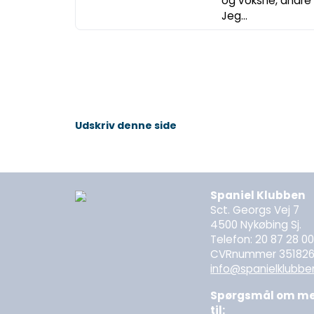
og voksne, andre 
Jeg...
Udskriv denne side
Spaniel Klubben
Sct. Georgs Vej 7
4500 Nykøbing Sj.
Telefon: 20 87 28 0
CVRnummer 35182
info@spanielklubbe
Spørgsmål om med
til: