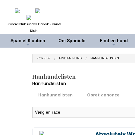
Specialklub under Dansk Kennel
Klub
Spaniel Klubben
Om Spaniels
Find en hund
+
+
FORSIDE
FIND EN HUND
HANHUNDELISTEN
Hanhundelisten
Hanhundelisten
Hanhundelisten
Opret annonce
Absolutely W