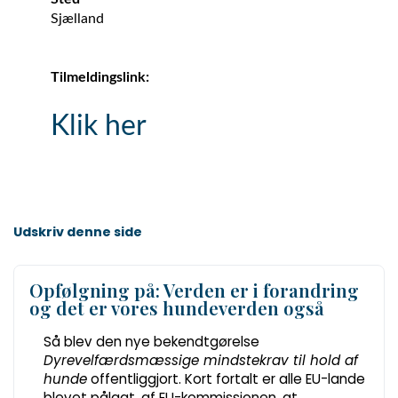
februar
08:15
Sjælland
2026
til
kl.
lørdag
20:15
d.
Tilmeldingslink:
7.
marts
2026
Klik her
kl.
14:30
Udskriv denne side
Opfølgning på: Verden er i forandring
og det er vores hundeverden også
Så blev den nye bekendtgørelse
Dyrevelfærdsmæssige mindstekrav til hold af
hunde
offentliggjort. Kort fortalt er alle EU-lande
blevet pålagt, af EU-kommissionen, at