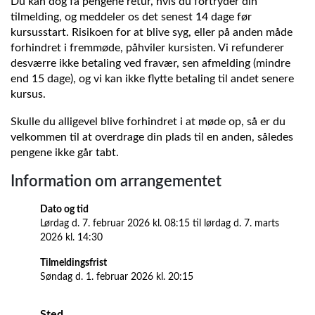
Du kan dog få pengene retur, hvis du fortryder din
tilmelding, og meddeler os det senest 14 dage før
kursusstart. Risikoen for at blive syg, eller på anden måde
forhindret i fremmøde, påhviler kursisten. Vi refunderer
desværre ikke betaling ved fravær, sen afmelding (mindre
end 15 dage), og vi kan ikke flytte betaling til andet senere
kursus.
Skulle du alligevel blive forhindret i at møde op, så er du
velkommen til at overdrage din plads til en anden, således
pengene ikke går tabt.
Information om arrangementet
Dato og tid
Lørdag d.
7. februar 2026
kl. 08:15
til
lørdag d.
7. marts
Lørdag
2026
kl. 14:30
d.
Tilmeldingsfrist
7.
Søndag
Søndag d.
1. februar 2026
kl. 20:15
februar
d.
2026
1.
kl.
Sted