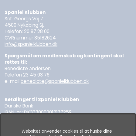
Spaniel Klubben
Sct. Georgs Vej 7
4500 Nykøbing Sj.
Telefon: 20 87 28 00
CVRnummer 35182624
info@spanielklubben.dk
Spørgsmål om medlemskab og kontingent skal
rettes til:
Benedicte Andersen
Telefon 23 45 03 76
e-mail
benedicte@spanielklubben.dk
Betalinger til Spaniel Klubben
Danske Bank
IBAN-nr.: DK3330000012177259
SWIFT: DABADKKK
Websitet anvender cookies til at huske dine