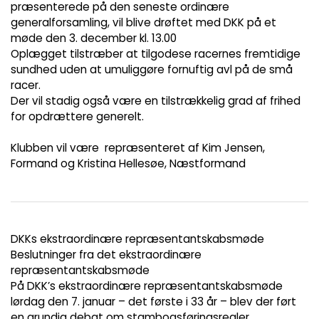
præsenterede på den seneste ordinære
generalforsamling, vil blive drøftet med DKK på et
møde den 3. december kl. 13.00
Oplægget tilstræber at tilgodese racernes fremtidige
sundhed uden at umuliggøre fornuftig avl på de små
racer.
Der vil stadig også være en tilstrækkelig grad af frihed
for opdrættere generelt.
Klubben vil være repræsenteret af Kim Jensen,
Formand og Kristina Hellesøe, Næstformand
DKKs ekstraordinære repræsentantskabsmøde
Beslutninger fra det ekstraordinære
repræsentantskabsmøde
På DKK’s ekstraordinære repræsentantskabsmøde
lørdag den 7. januar – det første i 33 år – blev der ført
en grundig debat om stambogsføringsregler,