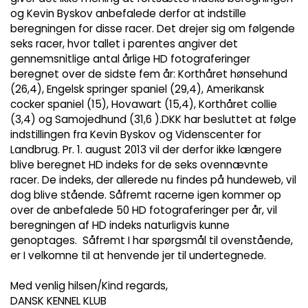
og Kevin Byskov anbefalede derfor at indstille
beregningen for disse racer. Det drejer sig om følgende
seks racer, hvor tallet i parentes angiver det
gennemsnitlige antal årlige HD fotograferinger
beregnet over de sidste fem år: Korthåret hønsehund
(26,4), Engelsk springer spaniel (29,4), Amerikansk
cocker spaniel (15), Hovawart (15,4), Korthåret collie
(3,4) og Samojedhund (31,6 ).DKK har besluttet at følge
indstillingen fra Kevin Byskov og Videnscenter for
Landbrug. Pr. 1. august 2013 vil der derfor ikke længere
blive beregnet HD indeks for de seks ovennævnte
racer. De indeks, der allerede nu findes på hundeweb, vil
dog blive stående. Såfremt racerne igen kommer op
over de anbefalede 50 HD fotograferinger per år, vil
beregningen af HD indeks naturligvis kunne
genoptages. Såfremt I har spørgsmål til ovenstående,
er I velkomne til at henvende jer til undertegnede.
Med venlig hilsen/Kind regards,
DANSK KENNEL KLUB