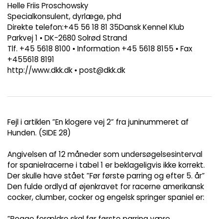
Helle Friis Proschowsky
Specialkonsulent, dyrlæge, phd
Direkte telefon:+45 56 18 81 35Dansk Kennel Klub
Parkvej 1 • DK-2680 Solrød Strand
Tlf. +45 5618 8100 • Information +45 5618 8155 • Fax
+455618 8191
http://www.dkk.dk • post@dkk.dk
Fejl i artiklen ”En klogere vej 2” fra juninummeret af
Hunden. (SIDE 28)
Angivelsen af 12 måneder som undersøgelsesinterval
for spanielracerne i tabel 1 er beklageligvis ikke korrekt.
Der skulle have stået ”Før første parring og efter 5. år”
Den fulde ordlyd af øjenkravet for racerne amerikansk
cocker, clumber, cocker og engelsk springer spaniel er:
”Begge forældre skal før første parring være