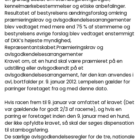
kennelmærkebestemmelser og etiske anbefalinger.
Resultatet af bestyrelsens ændringsforslag omkring
præmieringskrav og avlsgodkendelsesarrangementer
blev vedtaget med mere end 75 % af stemmerne og
bestyrelsens øvrige forslag blev vedtaget enstemmigt
af DKK’s højeste myndighed,
Repræsentantskabet.Præmieringskrav og
avlsgodkendelsesarrangementer
Kravet om, at en hund skal være præmieret på en
udstilling eller avlsgodkendt på et
avlsgodkendelsesarrangement, før den kan anvendes i
avl, bortfalder pr. 9. januar 2012. Lempelsen gælder for
parringer foretaget fra og med denne dato.
Hvis racen frem til 9. januar var omfattet af kravet (Det
var gældende for godt 2/3 af racerne), og hvis en
parring er foretaget inden den 9. januar med en hund,
der ikke opfyldte kravet, så skal der søges dispensation
til stambogsføring.
De særlige avlsgodkendelsesregler for de tre, nationale