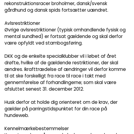
rekonstruktionsracer broholmer, dansk/svensk
gårdhund og dansk spids fortsætter uændret.
Avlsrestriktioner
Øvrige avlsrestriktioner (typisk omhandlende fysisk og
mental sundhed) er fortsat gældende og skal derfor
være opfyldt ved stambogsføring.
DKK og de enkelte specialklubber vil i løbet af året
drøfte, hvilke af de gældende restriktioner, der skal
ændres. Ikrafttrædelse af ændringer vil derfor komme
til at ske forskelligt fra race til race i takt med
gennemførelse af forhandlingerne; som skal være
afsluttet senest 31. december 2012.
Husk derfor at holde dig orienteret om de krav, der
gælder på parringstidspunktet for din race på
hundeweb.
Kennelmærkebestemmelser