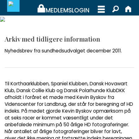
MEDLEMSLOGIN
MEDLEMSLOGIN
Arkiv med tidligere information
BLIV MEDLEM
Nyhedsbrev fra sundhedsudvalget december 2011.
WEBSHOP
Til Korthaarklubben, Spaniel Klubben, Dansk Hovawart
Klub, Dansk Collie Klub og Dansk Polarhunde KlubDKK
afholdt i foråret et møde med Kevin Byskov fra
Videnscenter for Landbrug, der står for beregning af HD
indeks. På mødet gjorde Kevin Byskov opmærksom på
at seks racer er kommet væsentligt under det
anbefalede minimum på 50 årlige HD fotograferinger.
Når antallet af årlige fotograferinger bliver for lavt,
giver det ikke mening at fortsætte indeks beregningen