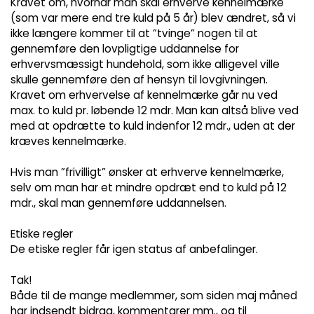
Kravet om, hvornår man skal erhverve kennelmærke
(som var mere end tre kuld på 5 år) blev ændret, så vi
ikke længere kommer til at ”tvinge” nogen til at
gennemføre den lovpligtige uddannelse for
erhvervsmæssigt hundehold, som ikke alligevel ville
skulle gennemføre den af hensyn til lovgivningen.
Kravet om erhvervelse af kennelmærke går nu ved
max. to kuld pr. løbende 12 mdr. Man kan altså blive ved
med at opdrætte to kuld indenfor 12 mdr., uden at der
kræves kennelmærke.
Hvis man ”frivilligt” ønsker at erhverve kennelmærke,
selv om man har et mindre opdræt end to kuld på 12
mdr., skal man gennemføre uddannelsen.
Etiske regler
De etiske regler får igen status af anbefalinger.
Tak!
Både til de mange medlemmer, som siden maj måned
har indsendt bidrag, kommentarer mm., og til