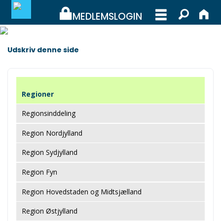
MEDLEMSLOGIN
MEDLEMSLOGIN
Udskriv denne side
BLIV MEDLEM
Regioner
WEBSHOP
Regionsinddeling
Region Nordjylland
Region Sydjylland
Region Fyn
Region Hovedstaden og Midtsjælland
Region Østjylland