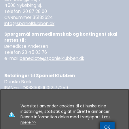
4500 Nykøbing Sj.
Telefon: 20 87 28 00
CVRnummer 35182624
info@spanielklubben.dk
Spørgsmål om medlemskab og kontingent skal
rettes til:
Benedicte Andersen
Telefon 23 45 03 76
e-mail
benedicte@spanielklubben.dk
Betalinger til Spaniel Klubben
Danske Bank
IBAN-nr.: DK3330000012177259
SWIFT: DABADKKK
Websitet anvender cookies til at huske dine
indstillinger, statistik og at målrette annoncer.
Denne information deles med tredjepart.
Læs
© 2026 Spanielklubben. All rights reserved.
mere >>
OK