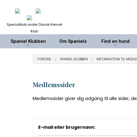
Specialklub under Dansk Kennel
Klub
Spaniel Klubben
Om Spaniels
Find en hund
+
+
FORSIDE
SPANIEL KLUBBEN
INFORMATION TIL MEDL
Medlemssider
Medlemssider giver dig adgang til alle sider, 
E-mail eller brugernavn: