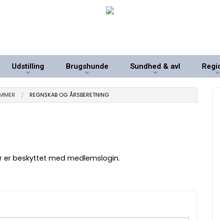
Udstilling
Brugshunde
Sundhed & avl
Regi
+
+
+
EMMER
REGNSKAB OG ÅRSBERETNING
der er beskyttet med medlemslogin.