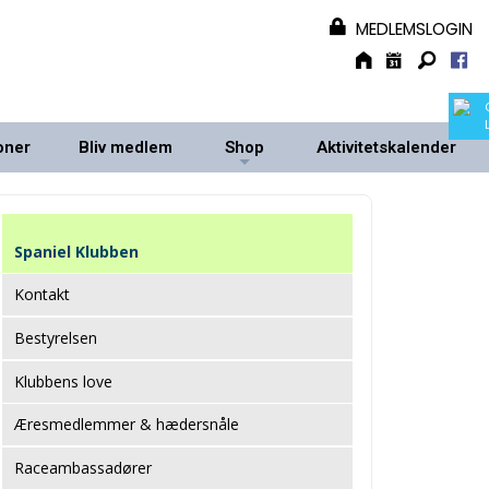
MEDLEMSLOGIN
oner
Bliv medlem
Shop
Aktivitetskalender
+
+
Spaniel Klubben
Kontakt
Bestyrelsen
Klubbens love
Æresmedlemmer & hædersnåle
Raceambassadører