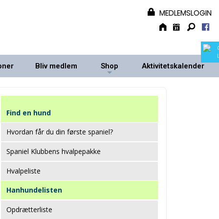
MEDLEMSLOGIN
oner
Bliv medlem
Shop
Aktivitetskalender
+
+
Find en hund
Hvordan får du din første spaniel?
Spaniel Klubbens hvalpepakke
Hvalpeliste
Hanhundelisten
Opdrætterliste