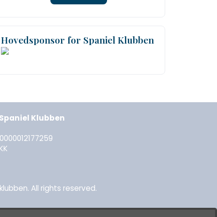
Hovedsponsor for Spaniel Klubben
l Spaniel Klubben
30000012177259
KK
lubben. All rights reserved.