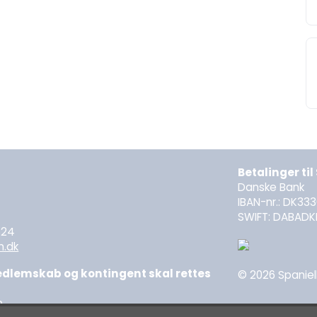
Betalinger ti
Danske Bank
IBAN-nr.: DK33
0
SWIFT: DABADK
624
n.dk
lemskab og kontingent skal rettes
© 2026 Spanielk
n