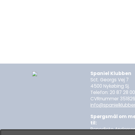
Spaniel Klubben
Sct. Georgs Vej 7
4500 Nykøbing Sj.
Telefon: 20 87 28 0
CVRnummer 35182
info@spanielklubbe
Spørgsmål om med
til:
Benedicte Anderse