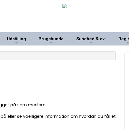
Udstilling
Brugshunde
Sundhed & avl
Regi
+
+
+
logget på som medlem.
på eller se yderligere information om hvordan du får et