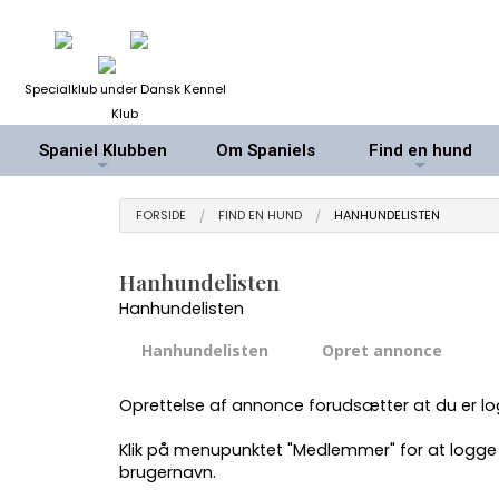
Specialklub under Dansk Kennel
Klub
Spaniel Klubben
Om Spaniels
Find en hund
+
+
FORSIDE
FIND EN HUND
HANHUNDELISTEN
Hanhundelisten
Hanhundelisten
Hanhundelisten
Opret annonce
Oprettelse af annonce forudsætter at du er 
Klik på menupunktet "Medlemmer" for at logge 
brugernavn.