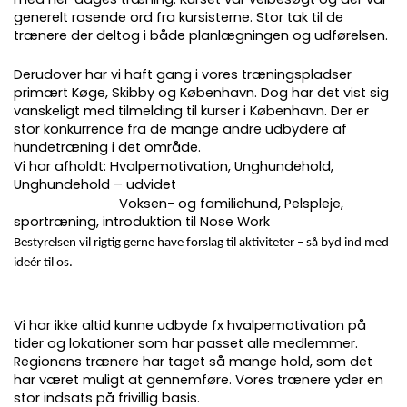
generelt rosende ord fra kursisterne. Stor tak til de
trænere der deltog i både planlægningen og udførelsen.
Derudover har vi haft gang i vores træningspladser
primært Køge, Skibby og København. Dog har det vist sig
vanskeligt med tilmelding til kurser i København. Der er
stor konkurrence fra de mange andre udbydere af
hundetræning i det område.
Vi har afholdt: Hvalpemotivation, Unghundehold,
Unghundehold – udvidet
Voksen- og familiehund, Pelspleje,
sportræning, introduktion til Nose Work
Bestyrelsen vil rigtig gerne have forslag til aktiviteter – så byd ind med
ideér til os.
Vi har ikke altid kunne udbyde fx hvalpemotivation på
tider og lokationer som har passet alle medlemmer.
Regionens trænere har taget så mange hold, som det
har været muligt at gennemføre. Vores trænere yder en
stor indsats på frivillig basis.