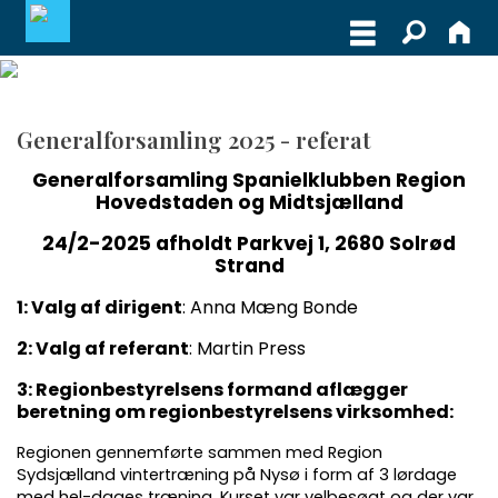
MEDLEMSLOGIN
Generalforsamling 2025 - referat
BLIV MEDLEM
Generalforsamling Spanielklubben Region
Hovedstaden og Midtsjælland
WEBSHOP
24/2-2025 afholdt Parkvej 1, 2680 Solrød
Strand
1: Valg af dirigent
: Anna Mæng Bonde
2: Valg af referant
: Martin Press
3: Regionbestyrelsens formand aflægger
beretning om regionbestyrelsens virksomhed:
Regionen gennemførte sammen med Region
Sydsjælland vintertræning på Nysø i form af 3 lørdage
med hel-dages træning. Kurset var velbesøgt og der var