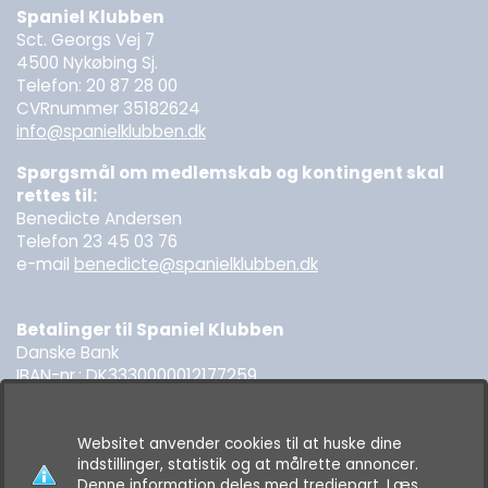
Spaniel Klubben
Sct. Georgs Vej 7
4500 Nykøbing Sj.
Telefon: 20 87 28 00
CVRnummer 35182624
info@spanielklubben.dk
Spørgsmål om medlemskab og kontingent skal
rettes til:
Benedicte Andersen
Telefon 23 45 03 76
e-mail
benedicte@spanielklubben.dk
Betalinger til Spaniel Klubben
Danske Bank
IBAN-nr.: DK3330000012177259
SWIFT: DABADKKK
Websitet anvender cookies til at huske dine
indstillinger, statistik og at målrette annoncer.
Denne information deles med tredjepart.
Læs
© 2026 Spanielklubben. All rights reserved.