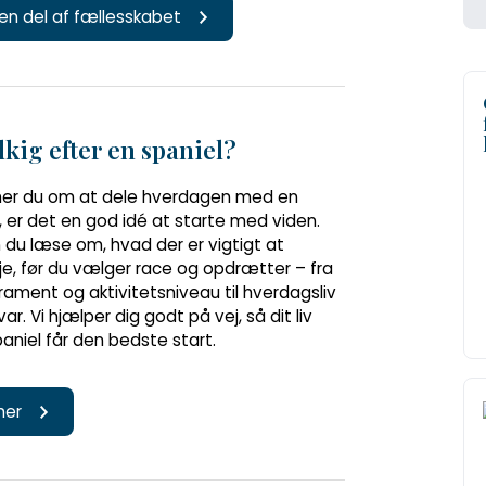
 en del af fællesskabet
kig efter en spaniel?
r du om at dele hverdagen med en
, er det en god idé at starte med viden.
 du læse om, hvad der er vigtigt at
e, før du vælger race og opdrætter – fra
ament og aktivitetsniveau til hverdagsliv
ar. Vi hjælper dig godt på vej, så dit liv
niel får den bedste start.
 her