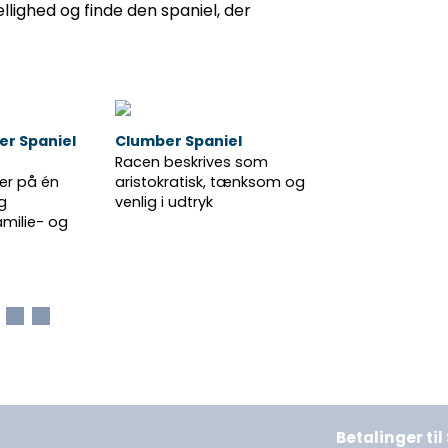
ellighed og finde den spaniel, der
er Spaniel
Clumber Spaniel
Welsh Springe
Racen beskrives som
Welshen er liv
er på én
aristokratisk, tænksom og
charmerende
g
venlig i udtryk
konstant vifte
amilie- og
Oftest er den 
hengiven
Betalinger ti