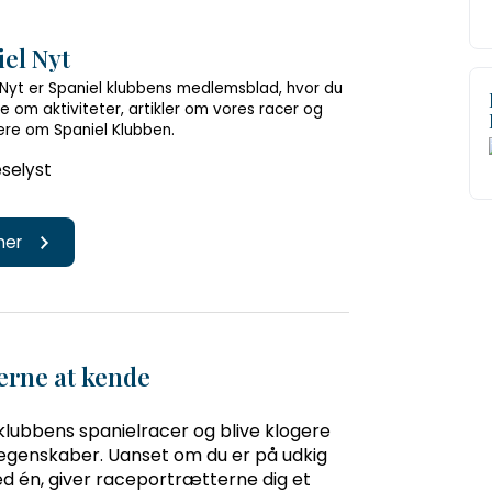
el Nyt
 Nyt er Spaniel klubbens medlemsblad, hvor du
e om aktiviteter, artikler om vores racer og
re om Spaniel Klubben.
selyst
 her
erne at kende
klubbens spanielracer og blive klogere
genskaber. Uanset om du er på udkig
med én, giver raceportrætterne dig et