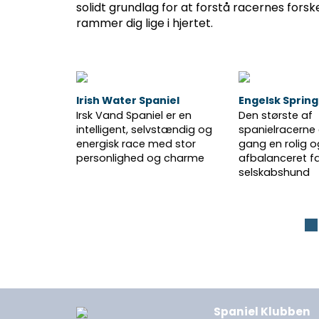
solidt grundlag for at forstå racernes forsk
rammer dig lige i hjertet.
Irish Water Spaniel
Engelsk Spring
Irsk Vand Spaniel er en
Den største af
intelligent, selvstændig og
spanielracerne 
energisk race med stor
gang en rolig o
personlighed og charme
afbalanceret f
selskabshund
Spaniel Klubben