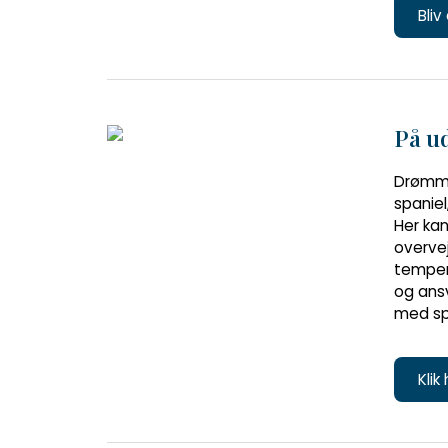
Bliv
På ud
Drømme
spaniel
Her kan
overvej
temper
og ansv
med spa
Klik