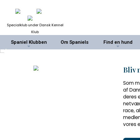
Specialklub under Dansk Kennel
Klub
Spaniel Klubben
Om Spaniels
Find en hund
+
+
Bliv
Som me
af Dan
deres e
netværk
race, 
medlem
vores e