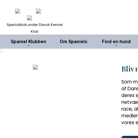
Specialklub under Dansk Kennel
Klub
Spaniel Klubben
Om Spaniels
Find en hund
+
+
Bliv
Som me
af Dan
deres e
netværk
race, 
medlem
vores e