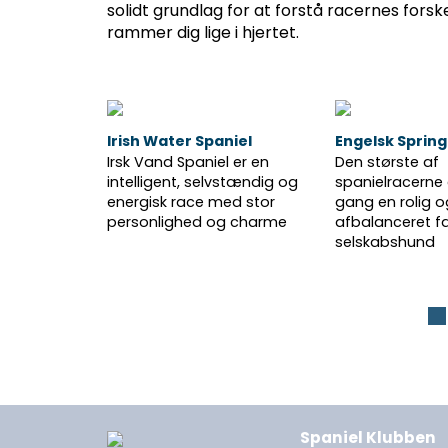
solidt grundlag for at forstå racernes forsk
rammer dig lige i hjertet.
Irish Water Spaniel
Engelsk Spring
Irsk Vand Spaniel er en
Den største af
intelligent, selvstændig og
spanielracerne 
energisk race med stor
gang en rolig o
personlighed og charme
afbalanceret f
selskabshund
Spaniel Klubben