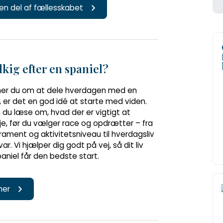
 en del af fællesskabet
kig efter en spaniel?
r du om at dele hverdagen med en
, er det en god idé at starte med viden.
 du læse om, hvad der er vigtigt at
e, før du vælger race og opdrætter – fra
ament og aktivitetsniveau til hverdagsliv
ar. Vi hjælper dig godt på vej, så dit liv
niel får den bedste start.
 her