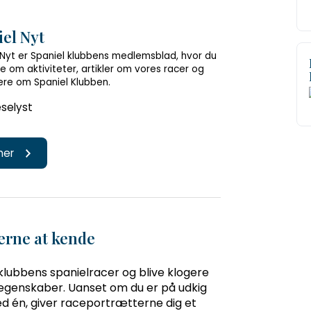
el Nyt
 Nyt er Spaniel klubbens medlemsblad, hvor du
e om aktiviteter, artikler om vores racer og
re om Spaniel Klubben.
selyst
 her
erne at kende
klubbens spanielracer og blive klogere
genskaber. Uanset om du er på udkig
med én, giver raceportrætterne dig et