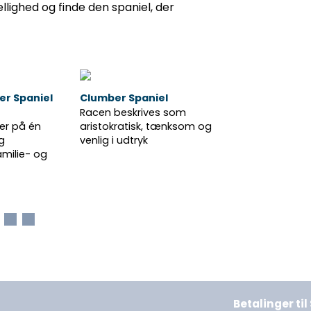
ellighed og finde den spaniel, der
er Spaniel
Clumber Spaniel
Welsh Springe
Racen beskrives som
Welshen er liv
er på én
aristokratisk, tænksom og
charmerende
g
venlig i udtryk
konstant vifte
amilie- og
Oftest er den 
hengiven
Betalinger ti