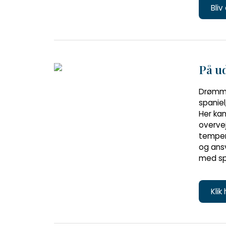
Bliv
På ud
Drømme
spaniel
Her kan
overvej
temper
og ansv
med spa
Klik